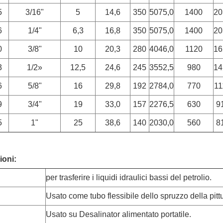
5
3/16"
5
14,6
350
5075,0
1400
20
6
1/4"
6,3
16,8
350
5075,0
1400
20
0
3/8"
10
20,3
280
4046,0
1120
16
3
1/2»
12,5
24,6
245
3552,5
980
14
6
5/8"
16
29,8
192
2784,0
770
11
9
3/4"
19
33,0
157
2276,5
630
9
5
1"
25
38,6
140
2030,0
560
8
ioni:
per trasferire i liquidi idraulici bassi del petrolio.
Usato come tubo flessibile dello spruzzo della pitt
Usato su Desalinator alimentato portatile.