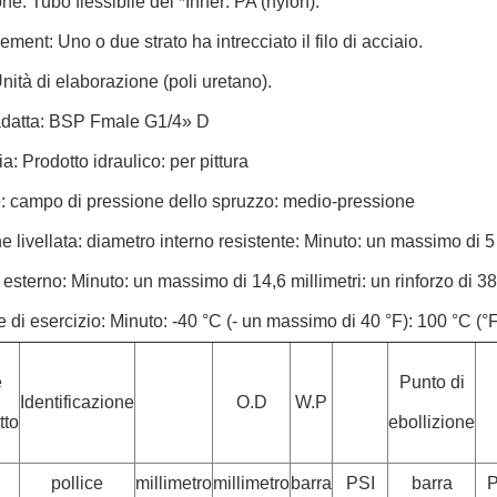
ne: Tubo flessibile del *Inner: PA (nylon).
ement: Uno o due strato ha intrecciato il filo di acciaio.
nità di elaborazione (poli uretano).
datta: BSP Fmale G1/4» D
a: Prodotto idraulico: per pittura
: campo di pressione dello spruzzo: medio-pressione
e livellata: diametro interno resistente: Minuto: un massimo di 5 m
esterno: Minuto: un massimo di 14,6 millimetri: un rinforzo di 38,6
 di esercizio: Minuto: -40 °C (- un massimo di 40 °F): 100 °C (°
e
Punto di
Identificazione
O.D
W.P
tto
ebollizione
pollice
millimetro
millimetro
barra
PSI
barra
P