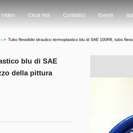
Video
Circa Noi
Contattici
Eventi
Ita
co
>
Tubo flessibile idraulico termoplastico blu di SAE 100R8, tubo flessi
astico blu di SAE
zo della pittura