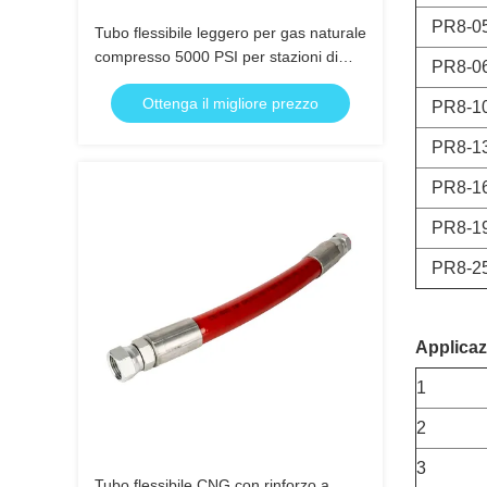
PR8-0
Tubo flessibile leggero per gas naturale
compresso 5000 PSI per stazioni di
PR8-0
servizio
Ottenga il migliore prezzo
PR8-1
PR8-1
PR8-1
PR8-1
PR8-2
Applicaz
1
2
3
Tubo flessibile CNG con rinforzo a