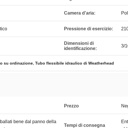
Camera d'aria:
Pol
tico
Pressione di esercizio:
21
Dimensioni di
3/1
identificazione:
,
co su ordinazione
Tubo flessibile idraulico di Weatherhead
Prezzo
Neg
imballati bene dal panno della
Ent
Tempi di consegna