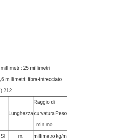
illimetri: 25 millimetri
 millimetri: fibra-intrecciato
F) 212
Raggio di
Lunghezza
curvatura
Peso
minimo
SI
m.
millimetro
kg/m