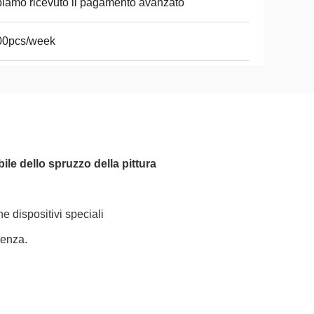
iamo ricevuto il pagamento avanzato
00pcs/week
ile dello spruzzo della pittura
ne dispositivi speciali
tenza.