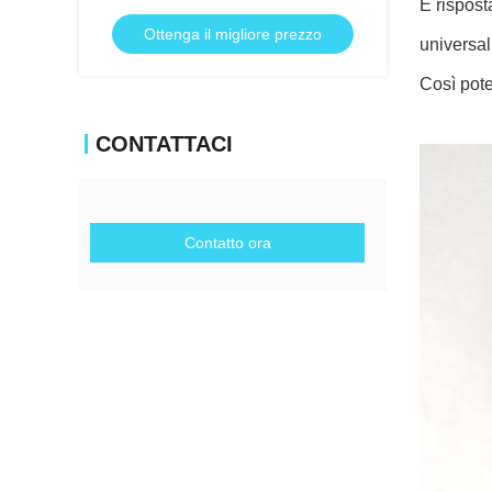
E rispost
Ottenga il migliore prezzo
universa
Così pote
CONTATTACI
Contatto ora