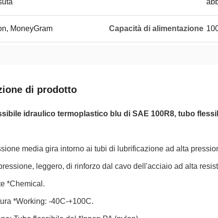
suta
abb
ion, MoneyGram
Capacità di alimentazione
10
zione di prodotto
sibile idraulico termoplastico blu di SAE 100R8, tubo flessib
essione media gira intorno ai tubi di lubrificazione ad alta pressio
 pressione, leggero, di rinforzo dal cavo dell'acciaio ad alta resis
te *Chemical.
ura *Working: -40C-+100C.