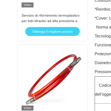
Costruzio
Video
*Reinforc
Servizio di rifornimento termoplastico
*Cover: U
per tubi idraulici ad alta pressione a
GNC con copertura resistente
Norma a
Ottenga il migliore prezzo
all'abrasione e design leggero per
Tecnologi
operazioni idrauliche
Funzione
Protezion
Diametro 
Pressione
Codic
dell'ogge
Video