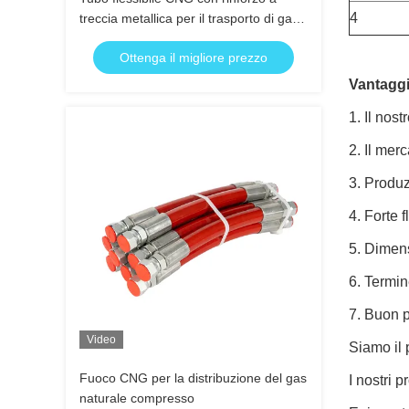
4
treccia metallica per il trasporto di gas
naturale ad alta pressione
Ottenga il migliore prezzo
Vantaggi
Il nost
Il merc
Produz
Forte fl
Dimens
Termin
Buon p
Video
Siamo il p
Fuoco CNG per la distribuzione del gas
I nostri p
naturale compresso