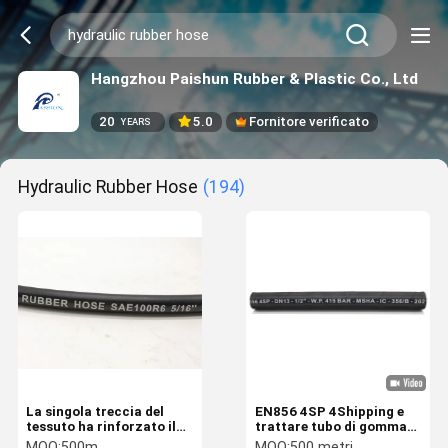
Hangzhou Paishun Rubber & Plastic Co., Ltd
20
5.0
Fornitore verificato
YEARS
Hydraulic Rubber Hose
(194)
La singola treccia del
EN856 4SP 4Shipping e
tessuto ha rinforzato il
trattare tubo di gomma
nero idraulico del tubo di
idraulico a quattro vie
MOQ:
500m
MOQ:
500 metri