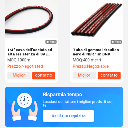
1/4" cavo dell'acciaio ad
Tubo di gomma idraulico
alta resistenza di SAE
nero di NBR 1sn DN8
100R1 quello idraulico del
MOQ:
1000m
MOQ:
400 metri
tubo di gomma singolo
Prezzo:
Negotiated
Prezzo:
Negoziabile
intrecciato
Miglior
contatto
Miglior
contatto
prezzo
prezzo
Risparmia tempo
Lasciaci contattare i migliori prodotti con
te.
Dai il tuo requisito