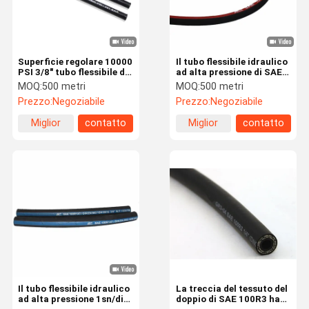
Superficie regolare 10000
Il tubo flessibile idraulico
PSI 3/8" tubo flessibile di
ad alta pressione di SAE
martinetto idraulico per
100 R1AT, cavo ha
MOQ:
500 metri
MOQ:
500 metri
il sistema Propping
intrecciato il tubo di
Prezzo:
Negoziabile
Prezzo:
Negoziabile
gomma
Miglior
contatto
Miglior
contatto
prezzo
prezzo
Casa
Prodotti
Video
Circa Noi
Il tubo flessibile idraulico
La treccia del tessuto del
ad alta pressione 1sn/di
doppio di SAE 100R3 ha