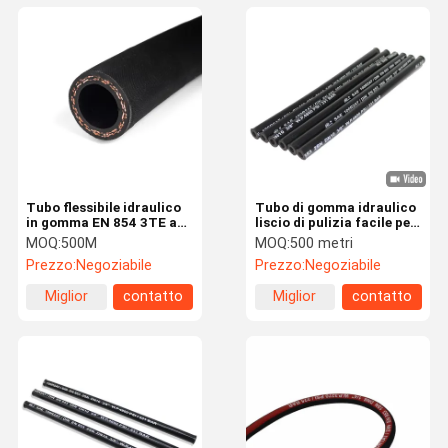
Tubo flessibile idraulico
Tubo di gomma idraulico
in gomma EN 854 3TE a
liscio di pulizia facile per
bassa pressione con
la coclea e le macchine
MOQ:
500M
MOQ:
500 metri
copertura resistente
scavafossi
Prezzo:
Negoziabile
Prezzo:
Negoziabile
all'olio e agli agenti
atmosferici e due trecce
Miglior
contatto
Miglior
contatto
di fibra ad alta resistenza
per -40C a +100C
prezzo
prezzo