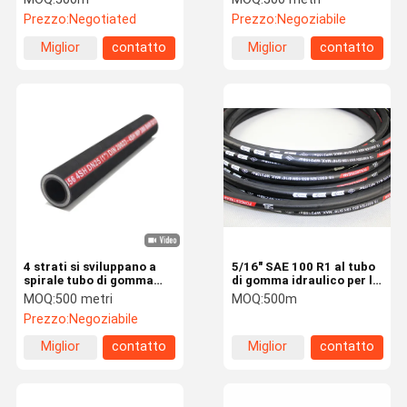
gomma J517 il SAE
per gli escavatori
Prezzo:
Negotiated
Prezzo:
Negoziabile
100R6
Miglior
contatto
Miglior
contatto
prezzo
prezzo
4 strati si sviluppano a
5/16" SAE 100 R1 al tubo
spirale tubo di gomma
di gomma idraulico per la
idraulico EN856
polvere di CO2 e gli
MOQ:
500 metri
MOQ:
500m
4Shipping di rinforzo e
estintori a schiuma
Prezzo:
Negoziabile
4SP di trattamento
Miglior
contatto
Miglior
contatto
prezzo
prezzo