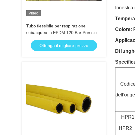
Innesti a
Video
Tempera
Tubo flessibile per respirazione
Colore:
subacquea in EPDM 120 Bar Pressione
di scoppio per ossigeno, elio, azoto
Applicaz
Ottenga il migliore prezzo
Di lungh
Specifica
Codic
dell'ogge
HPR1
HPR