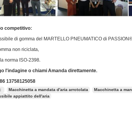
o competitivo:
flessibile di gomma del MARTELLO PNEUMATICO di PASSION®, è 
gomma non riciclata,
la norma ISO-2398.
ego l'indagine o chiami Amanda direttamente.
 86 13758125058
e：
Macchinetta a mandata d'aria arrotolata
Macchinetta a mand
sibile appiattito dell'aria