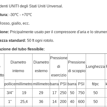
 denti UNITI degli Stati Uniti Unversal.
tura:
-30℃ - +70℃
Rosso, giallo, ecc.
ione:
Pricipalmente usato per il compressore d'aria e lo strum
ezza standard:
50 ft ogni rotolo.
zione del tubo flessibile:
Pressione
Diametro
Diametro
Pressione
e
di
Lunghezza
interno
esterno
di scoppio
tto
esercizio
pollice
millimetro
millimetro
barra
PSI
barra
PSI
ft/pc
3/4"
19
29
17
250
50
750
50
2
1"
25,4
36
14
200
40
600
50