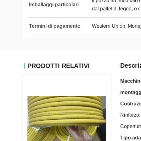
Il pozzo ha imballato 
Imballaggi particolari
dal pallet di legno, o 
Termini di pagamento
Western Union, Money
Descri
PRODOTTI RELATIVI
Macchine
montaggi 
Costruz
Rinforzo:
Copertur
Tipo ada