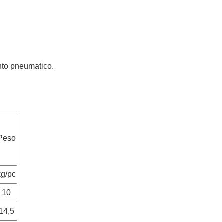
ento pneumatico.
Peso
kg/pc
10
14,5