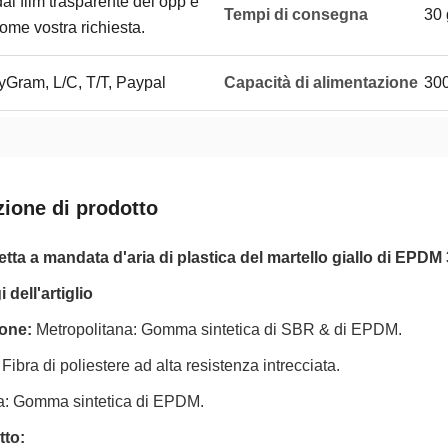
dal film trasparente del opp e
Tempi di consegna
30 
come vostra richiesta.
Gram, L/C, T/T, Paypal
Capacità di alimentazione
300
zione di prodotto
tta a mandata d'aria di plastica del martello giallo di EPDM 
dell'artiglio
ione:
Metropolitana: Gomma sintetica di SBR & di EPDM.
 Fibra di poliestere ad alta resistenza intrecciata.
a: Gomma sintetica di EPDM.
tto: