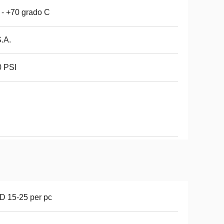
 - +70 grado C
.A.
0 PSI
 15-25 per pc