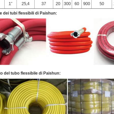
3
1"
25,4
37
20
300
60
900
50
dei tubi flessibili di Paishun:
o del tubo flessibile di Paishun: