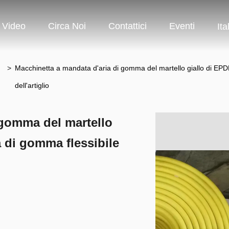
Video
Circa Noi
Contattici
Eventi
Ita
>
Macchinetta a mandata d'aria di gomma del martello giallo di EPD
dell'artiglio
 gomma del martello
a di gomma flessibile