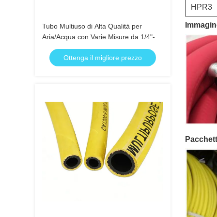
HPR
Immagine 
Tubo Multiuso di Alta Qualità per
Aria/Acqua con Varie Misure da 1/4"-1"
per il Sud America per Uso Industriale
Ottenga il migliore prezzo
Pacchett