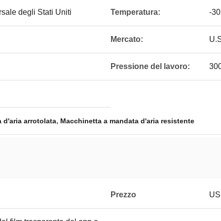
ale degli Stati Uniti
Temperatura:
-30
Mercato:
U.S
Pressione del lavoro:
30
,
d'aria arrotolata
Macchinetta a mandata d'aria resistente
Prezzo
USD