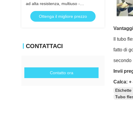
ad alta resistenza, multiuso -
Resistente a olio e agenti atmosferici
Ottenga il migliore prezzo
con ampio intervallo di temperatura per
uso industriale
Vantaggi
Il tubo 
CONTATTACI
fatto di 
secondo 
Invii pr
Contatto ora
Calca: +
Etichett
Tubo fles