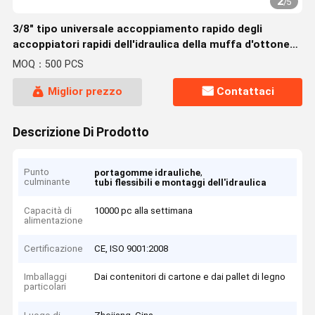
2
/
5
3/8" tipo universale accoppiamento rapido degli
accoppiatori rapidi dell'idraulica della muffa d'ottone
con la guarnizione di Viton
MOQ：500 PCS
Miglior prezzo
Contattaci
Descrizione Di Prodotto
Punto
,
portagomme idrauliche
culminante
tubi flessibili e montaggi dell'idraulica
Capacità di
10000 pc alla settimana
alimentazione
Certificazione
CE, ISO 9001:2008
Imballaggi
Dai contenitori di cartone e dai pallet di legno
particolari