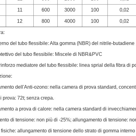
11
600
3000
100
0,02
12
800
4000
100
0,02
ra:
terno
del tubo flessibile: Alta gomma (NBR) del nitrile-butadiene
otettivo del tubo flessibile: Miscele di NBR&PVC
rinforzo mediatore del tubo flessibile: linea sprial della fibra di p
zione:
mento dell'Anti-ozono: nella camera di prova standard, concen
i prova: 72t; senza crepa.
mento a prova di calore: nella camera standard di invecchiamen
to di tensione: non più di -25%; allungamento di tensione: non
 fisiche: allungamento di tensione dello strato di gomma interno e