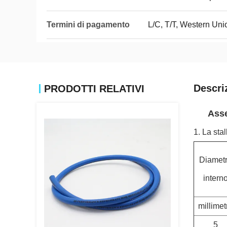
Termini di pagamento
L/C, T/T, Western Un
Descri
PRODOTTI RELATIVI
Asse
1. La stal
Diamet
intern
millimet
5