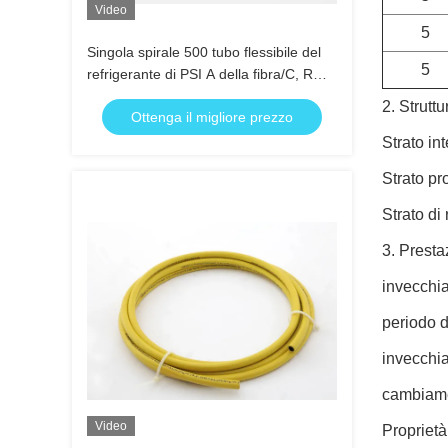
Video
5
Singola spirale 500 tubo flessibile del
5
refrigerante di PSI A della fibra/C, R
134 un tubo flessibile del refrigerante
2. Struttu
Ottenga il migliore prezzo
Strato in
Strato pr
Strato di 
3. Presta
invecchia
periodo d
invecchia
cambiamen
Video
Proprietà