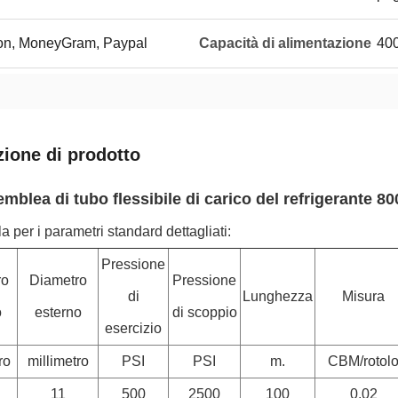
ion, MoneyGram, Paypal
Capacità di alimentazione
400
zione di prodotto
mblea di tubo flessibile di carico del refrigerante 80
la per i parametri standard dettagliati:
Pressione
ro
Diametro
Pressione
di
Lunghezza
Misura
o
esterno
di scoppio
esercizio
ro
millimetro
PSI
PSI
m.
CBM/rotol
11
500
2500
100
0,02