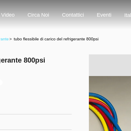
Video
Circa Noi
Contattici
Eventi
Ita
rante
>
tubo flessibile di carico del refrigerante 800psi
igerante 800psi