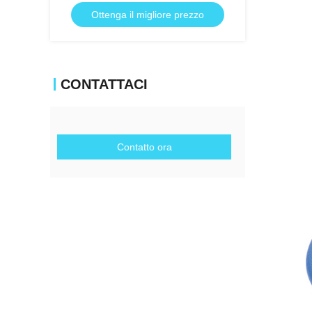
R22, R134a ecc
Ottenga il migliore prezzo
CONTATTACI
Contatto ora