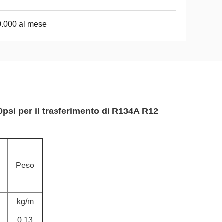
.000 al mese
0psi per il trasferimento di R134A R12
Peso
o
kg/m
0,13