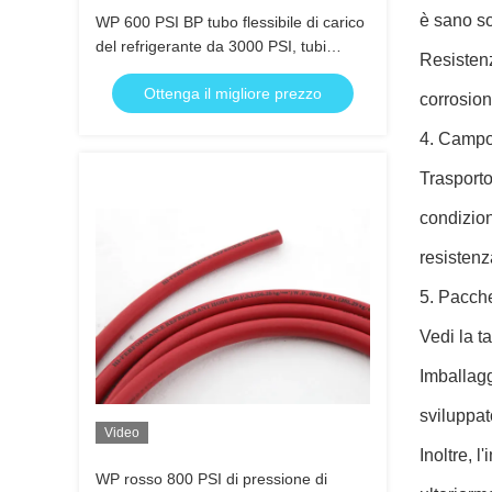
è sano so
WP 600 PSI BP tubo flessibile di carico
del refrigerante da 3000 PSI, tubi
Resistenz
flessibili del rivestimento giallo
Ottenga il migliore prezzo
corrosione
4. Campo
Trasporto
condizion
resistenz
5. Pacche
Vedi la t
Imballagg
sviluppat
Video
Inoltre, 
WP rosso 800 PSI di pressione di