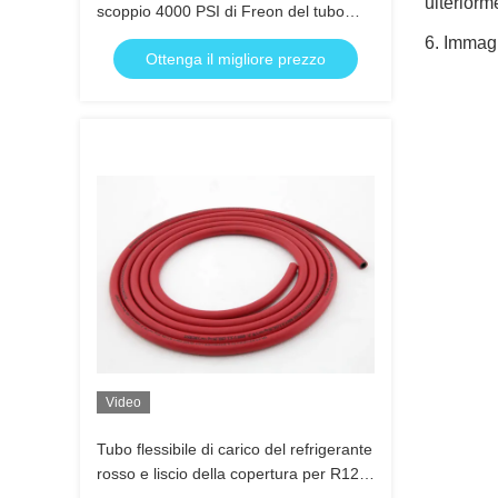
ulteriorm
scoppio 4000 PSI di Freon del tubo
flessibile di resistenza di olio
6. Immagin
Ottenga il migliore prezzo
Video
Tubo flessibile di carico del refrigerante
rosso e liscio della copertura per R12,