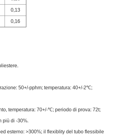
0,13
0,16
oliestere.
trazione: 50+/-pphm; temperatura: 40+/-2℃;
to, temperatura: 70+/-℃; periodo di prova: 72t;
 più di -30%.
d esterno: >300%; il flexiblity del tubo flessibile