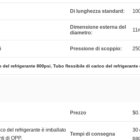
Di lunghezza standard:
100
Dimensione esterna del
11
diametro:
i
Pressione di scoppio:
250
,
o del refrigerante 800psi
Tubo flessibile di carico del refrigerante
Prezzo
$0.
rico del refrigerante è imballato
30 
Tempi di consegna
nti di OPP.
pa