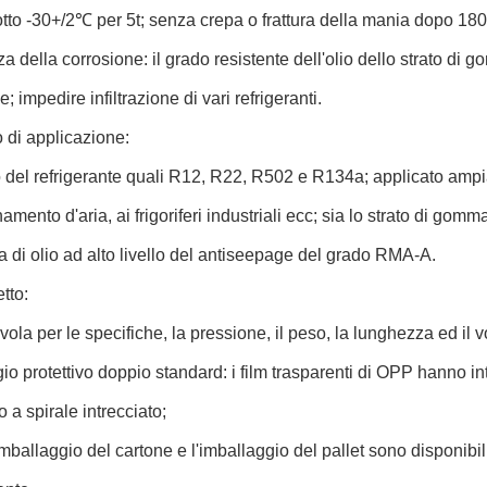
tto -30+/2℃ per 5t; senza crepa o frattura della mania dopo 180
a della corrosione: il grado resistente dell'olio dello strato di
; impedire infiltrazione di vari refrigeranti.
 di applicazione:
 del refrigerante quali R12, R22, R502 e R134a; applicato ampi
amento d'aria, ai frigoriferi industriali ecc; sia lo strato di gomm
a di olio ad alto livello del antiseepage del grado RMA-A.
tto:
avola per le specifiche, la pressione, il peso, la lunghezza ed il
io protettivo doppio standard: i film trasparenti di OPP hanno intr
o a spirale intrecciato;
l'imballaggio del cartone e l'imballaggio del pallet sono disponi