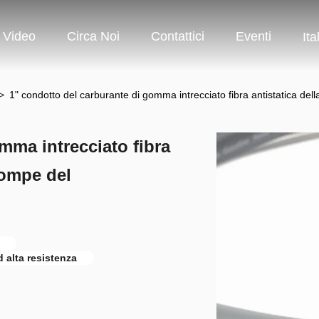
Video
Circa Noi
Contattici
Eventi
Ita
>
1" condotto del carburante di gomma intrecciato fibra antistatica del
mma intrecciato fibra
pompe del
 alta resistenza