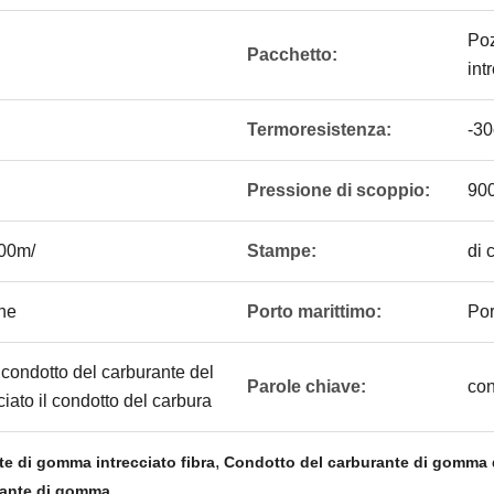
Poz
Pacchetto:
int
Termoresistenza:
-30
Pressione di scoppio:
900
100m/
Stampe:
di 
ne
Porto marittimo:
Por
 condotto del carburante del
Parole chiave:
con
iato il condotto del carbura
,
e di gomma intrecciato fibra
Condotto del carburante di gomma de
rante di gomma