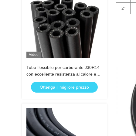
2"
Video
Tubo flessibile per carburante J30R14
con eccellente resistenza al calore e
alla permeabilità
Ottenga il migliore prezzo