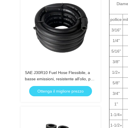
Diame
pollice
mi
3/16"
1/4"
5/16"
3/8"
1/2»
SAE J30R10 Fuel Hose Flessibile, a
basse emissioni, resistente all'olio, per
5/8"
l'uso in auto
Ottenga il migliore prezzo
3/4"
1"
1-1/4»
1-1/2»