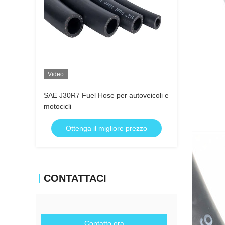
Video
SAE J30R7 Fuel Hose per autoveicoli e
motocicli
Ottenga il migliore prezzo
CONTATTACI
Contatto ora