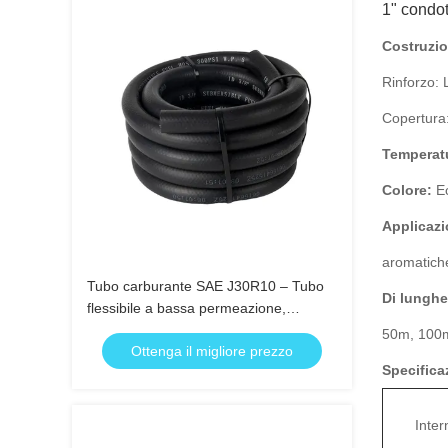
1" condot
Costruzio
Rinforzo: L
Copertura
Temperat
Colore:
Ec
Applicazi
aromatich
Tubo carburante SAE J30R10 – Tubo
Di lunghe
flessibile a bassa permeazione,
sommergibile, per benzina, diesel,
50m, 100
Ottenga il migliore prezzo
etanolo
Specifica
Inter