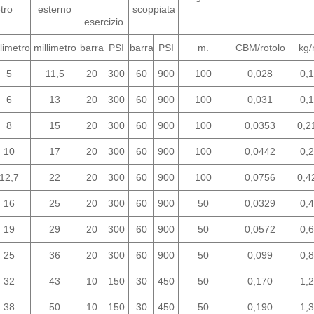
tro
esterno
scoppiata
esercizio
llimetro
millimetro
barra
PSI
barra
PSI
m.
CBM/rotolo
kg
5
11,5
20
300
60
900
100
0,028
0,
6
13
20
300
60
900
100
0,031
0,
8
15
20
300
60
900
100
0,0353
0,2
10
17
20
300
60
900
100
0,0442
0,
12,7
22
20
300
60
900
100
0,0756
0,4
16
25
20
300
60
900
50
0,0329
0,
19
29
20
300
60
900
50
0,0572
0,
25
36
20
300
60
900
50
0,099
0,
32
43
10
150
30
450
50
0,170
1,
38
50
10
150
30
450
50
0,190
1,