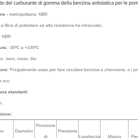
to del carburante di gomma della benzina antistatica per le po
ne -
metropolitana: NBR
a fibra di poliestere ad alta resistenza ha intrecciato.
: NBR
ura:
-30ºC a +100ºC
c. nero, rosso, blu.
one:
Pricipalmente usato per fare circolare benzina e cherosene, o i prod
e ecc.
zza standard:
m.
zione:
Pressione
no
Diametro
Pressione
di
Lunghezza
Misura
Pe