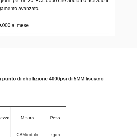
giorni per un 20' FCL dopo che abbiamo ricevuto il
gamento avanzato.
.000 al mese
di punto di ebollizione 4000psi di 5MM lisciano
ezza
Misura
Peso
.
CBM/rotolo
kg/m