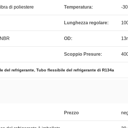
fibra di poliestere
Temperatura:
-3
Lunghezza regolare:
100
i NBR
OD:
13
Scoppio Presure:
40
,
le del refrigerante
Tubo flessibile del refrigerante di R134a
Prezzo
neg