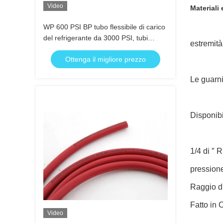
Video
Materiali 
WP 600 PSI BP tubo flessibile di carico
del refrigerante da 3000 PSI, tubi
estremità
flessibili del rivestimento giallo
Ottenga il migliore prezzo
Le guarni
Disponibi
1/4 di ″ 
pressione
Raggio d
Fatto in
Video