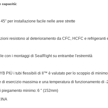
e capacità:
 45° per installazione facile nelle aree strette
zioni resistono al deterioramento da CFC, HCFC e refrigeranti e
le con i montaggi di SealRight su entrambe l'estremità
RYB PIÙ i tubi flessibili di II™ è valutato per lo scoppio di mini
 di esercizio massima e una temperatura di funzionamento di -2
i piegamento minimo: 6 ″ (152mm)
 CINA