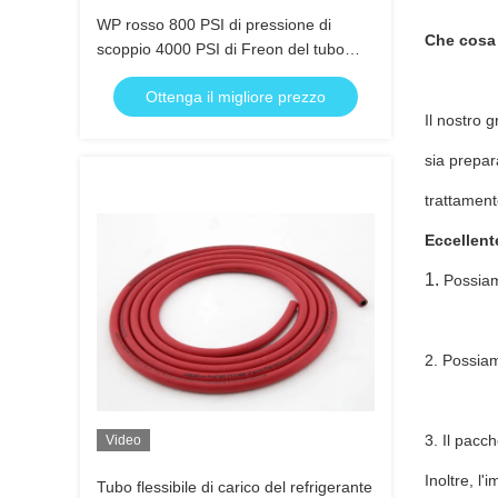
WP rosso 800 PSI di pressione di
Che cosa 
scoppio 4000 PSI di Freon del tubo
flessibile di resistenza di olio
Ottenga il migliore prezzo
Il nostro 
sia prepar
trattament
Eccellent
1.
Possiamo
2. Possiam
3. Il pacch
Video
Inoltre, l
Tubo flessibile di carico del refrigerante