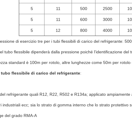
5
11
500
2500
10
5
11
600
3000
10
5
12
800
4000
10
essione di esercizio tre per i tubi flessibili di carico del refrigerante: 5
el tubo flessibile dipenderà dalla pressione poiché l'identificazione del t
hezza standard è 100m per rotolo, altre lunghezze come 50m per rotolo 
 tubo flessibile di carico del refrigerante
:
del refrigerante quali R12, R22, R502 e R134a; applicato ampiamente a
eri industriali ecc; sia lo strato di gomma interno che lo strato protettivo s
ge del grado RMA-A