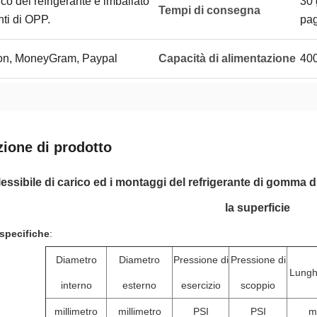
rico del refrigerante è imballato
30 
Tempi di consegna
nti di OPP.
pa
ion, MoneyGram, Paypal
Capacità di alimentazione
400
zione di prodotto
flessibile di carico ed i montaggi del refrigerante di gomma 
la superficie
 specifiche
:
Diametro
Diametro
Pressione di
Pressione di
Lungh
interno
esterno
esercizio
scoppio
millimetro
millimetro
PSI
PSI
m