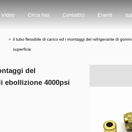
Video
Circa Noi
Contattici
Eventi
Ita
>
il tubo flessibile di carico ed i montaggi del refrigerante di gom
superficie
montaggi del
i ebollizione 4000psi