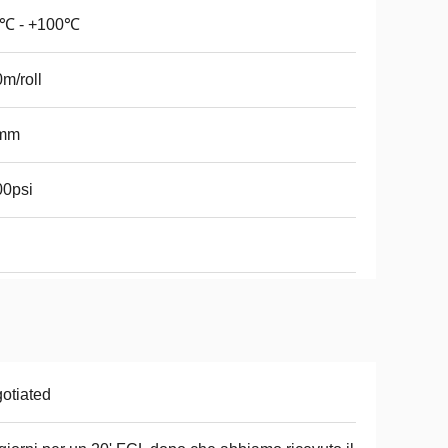
0℃ - +100℃
m/roll
mm
00psi
otiated