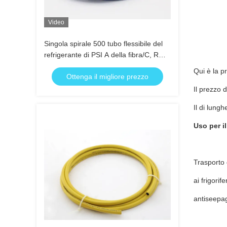
Video
Singola spirale 500 tubo flessibile del
refrigerante di PSI A della fibra/C, R
134 un tubo flessibile del refrigerante
Qui è la pr
Ottenga il migliore prezzo
Il prezzo d
Il di lung
Uso per il
Trasporto 
ai frigorif
antiseepa