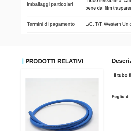
Il tubo flessibile di ca
Imballaggi particolari
bene dai film traspare
Termini di pagamento
L/C, T/T, Western Un
Descri
PRODOTTI RELATIVI
il tubo 
Foglio di