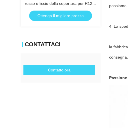
rosso e liscio della copertura per R12,
possiamo an
R22, R134a ecc
Ottenga il migliore prezzo
4. La sped
CONTATTACI
la fabbric
consegna.
Contatto ora
Passione p