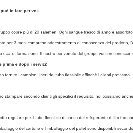
può io fare per voi:
gruppo copre più di 20 salemen. Ogni sangue fresco di anno è assorbito
ato per 3 mesi compreso addestramento di conoscenza del prodotto, l'ad
o ecc. di formazione. Il nostro benvenuto del gruppo voi con conoscen
e prima e dopo i servizi:
 fornire i campioni liberi del tubo flessibile affinchè i clienti proviamo.
o stampare secondo clienti gli specifici il requisito, noi possiamo anche 
etto regolare per il tubo flessibile di carico del refrigerante è film traspa
'imballaggio del cartone e l'imballaggio del pallet sono disponibili seco