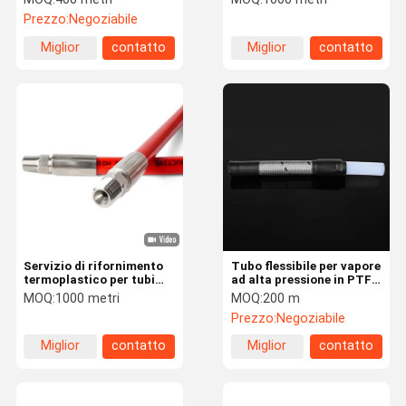
idrauliche ausiliarie di
di trasferimento
Prezzo:
Negoziabile
autobus
Miglior
contatto
Miglior
contatto
prezzo
prezzo
Servizio di rifornimento
Tubo flessibile per vapore
termoplastico per tubi
ad alta pressione in PTFE
idraulici ad alta
per sistemi di stiratura
MOQ:
1000 metri
MOQ:
200 m
pressione a GNC con
commerciali
Prezzo:
Negoziabile
copertura resistente
all'abrasione e design
Miglior
contatto
Miglior
contatto
leggero per operazioni
idrauliche
prezzo
prezzo