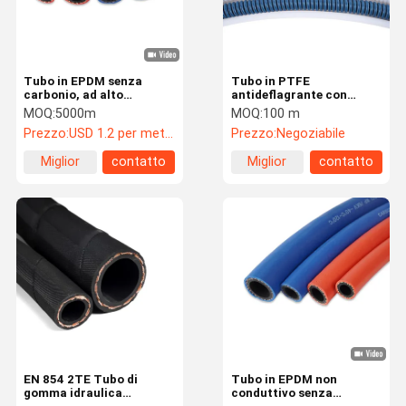
Tubo in EPDM senza
Tubo in PTFE
carbonio, ad alto
antideflagrante con
isolamento, resistente
proprietà antistatiche
MOQ:
5000m
MOQ:
100 m
all'usura, non conduttivo
per il trasferimento di
Prezzo:
USD 1.2 per meter
Prezzo:
Negoziabile
300PSI WP / 6KV
sostanze chimiche
Miglior
contatto
Miglior
contatto
prezzo
prezzo
Casa
Prodotti
Video
Circa Noi
EN 854 2TE Tubo di
Tubo in EPDM non
gomma idraulica
conduttivo senza