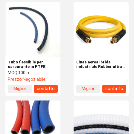
Tubo flessibile per
Linea aerea ibrida
carburante in PTFE
industriale Rubber ultra-
antistatico per sistemi di
flessibile Hose in PVC,
MOQ:
100 m
celle a combustibile
300 PSI Per
Prezzo:
Negoziabile
automobilistici
apparecchiature
pneumatiche
Miglior
contatto
Miglior
contatto
prezzo
prezzo