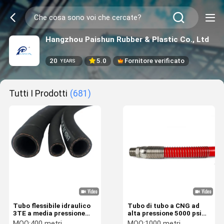
Hangzhou Paishun Rubber & Plastic Co., Ltd
20
5.0
Fornitore verificato
YEARS
Tutti I Prodotti
(681)
Tubo flessibile idraulico
Tubo di tubo a CNG ad
3TE a media pressione
alta pressione 5000 psi
per servosterzo e linee
per distributori nei veicoli
MOQ:
400 metri
MOQ:
1000 metri