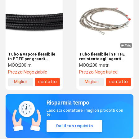
Tubo a vapore flessibile
Tubo flessibile in PTFE
in PTFE per grandi
resistente agli agenti
apparecchiature
chimici per sistemi di
MOQ:
200 m
MOQ:
200 metri
industriali in ferro
trasferimento fluidi da
Prezzo:
Negoziabile
Prezzo:
Negotiated
laboratorio
Miglior
contatto
Miglior
contatto
prezzo
prezzo
Risparmia tempo
Lasciaci contattare i migliori prodotti con
te.
Dai il tuo requisito